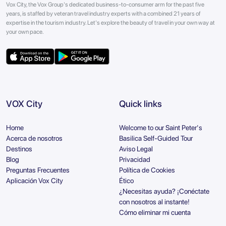
Vox City, the Vox Group's dedicated business-to-consumer arm for the past five
years, is staffed by veteran travel industry experts with a combined 21 years of
expertise in the tourism industry. Let's explore the beauty of travel in your own way at
your own pace.
VOX City
Quick links
Home
Welcome to our Saint Peter's
Acerca de nosotros
Basilica Self-Guided Tour
Destinos
Aviso Legal
Blog
Privacidad
Preguntas Frecuentes
Política de Cookies
Aplicación Vox City
Ético
¿Necesitas ayuda? ¡Conéctate
con nosotros al instante!
Cómo eliminar mi cuenta