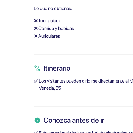
Lo que no obtienes:
❌
Tour guiado
❌
Comida y bebidas
❌
Auriculares
Itinerario
✅
Los visitantes pueden dirigirse directamente al 
Venezia, 55
Conozca antes de ir
✅
Esta experiencia incluye un boleto electrónico, 