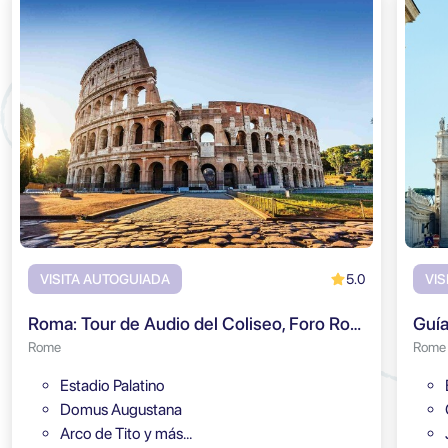
5.0
VISITA AUTOGUIADA
VIS
Roma: Tour de Audio del Coliseo, Foro Romano y Monte Palatino
Rome
Rome
Estadio Palatino
Domus Augustana
Arco de Tito y más…