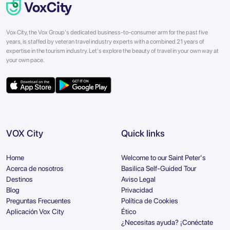
Vox City, the Vox Group's dedicated business-to-consumer arm for the past five
years, is staffed by veteran travel industry experts with a combined 21 years of
expertise in the tourism industry. Let's explore the beauty of travel in your own way at
your own pace.
VOX City
Quick links
Home
Welcome to our Saint Peter's
Acerca de nosotros
Basilica Self-Guided Tour
Destinos
Aviso Legal
Blog
Privacidad
Preguntas Frecuentes
Política de Cookies
Aplicación Vox City
Ético
¿Necesitas ayuda? ¡Conéctate