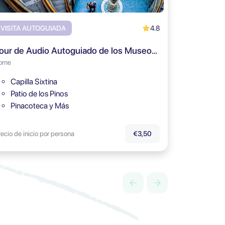
4.8
VISITA AUTOGUIADA
Tour de Audio Autoguiado de los Museos Vaticanos
ome
Capilla Sixtina
Patio de los Pinos
Pinacoteca y Más
recio de inicio por persona
€3,50