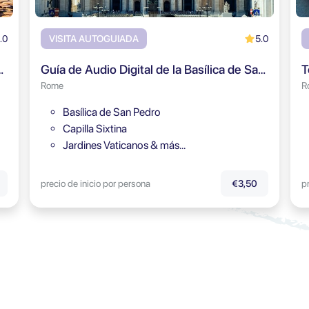
.0
5.0
VISITA AUTOGUIADA
Foro Romano y Monte Palatino
Guía de Audio Digital de la Basílica de San Pedro
Rome
R
Basílica de San Pedro
Capilla Sixtina
Jardines Vaticanos & más…
precio de inicio por persona
p
€3,50