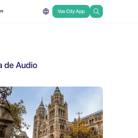
es
Vox City App
a de Audio