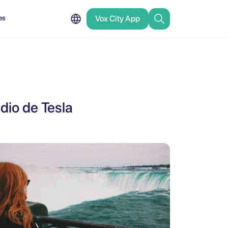
es
Vox City App
dio de Tesla