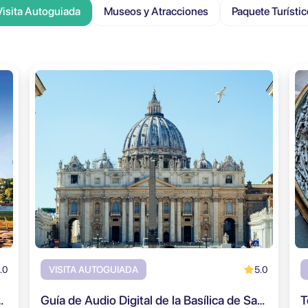
Visita Autoguiada
Museos y Atracciones
Paquete Turístic
.0
5.0
VISITA AUTOGUIADA
Foro Romano y Monte Palatino
Guía de Audio Digital de la Basílica de San Pedro