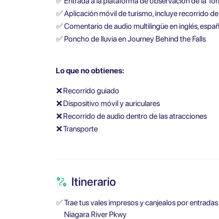
✅
Entrada a la plataforma de observación de la To
✅
Aplicación móvil de turismo, incluye recorrido de
✅
Comentario de audio multilingüe en inglés, españo
✅
Poncho de lluvia en Journey Behind the Falls
Lo que no obtienes:
❌
Recorrido guiado
❌
Dispositivo móvil y auriculares
❌
Recorrido de audio dentro de las atracciones
❌
Transporte
Itinerario
✅
Trae tus vales impresos y canjealos por entrada
Niagara River Pkwy