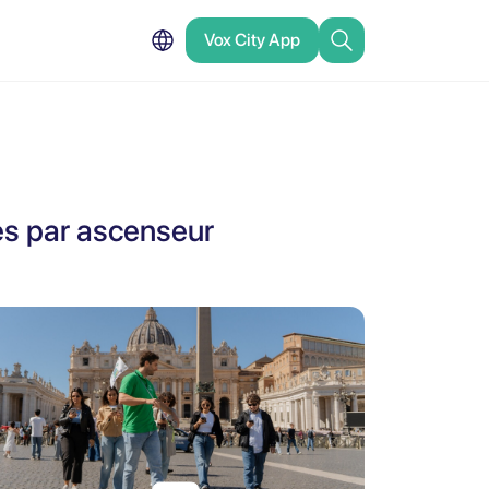
Vox City App
cès par ascenseur