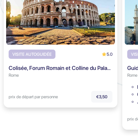
5.0
VISITE AUTOGUIDÉE
VIS
Colisée, Forum Romain et Colline du Palatin - Visite audioguidée
Rome
Rome
prix de départ par personne
€3,50
prix 