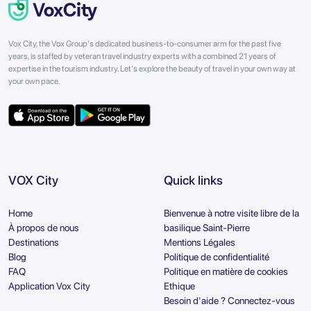
Vox City, the Vox Group's dedicated business-to-consumer arm for the past five
years, is staffed by veteran travel industry experts with a combined 21 years of
expertise in the tourism industry. Let's explore the beauty of travel in your own way at
your own pace.
VOX City
Quick links
Home
Bienvenue à notre visite libre de la
À propos de nous
basilique Saint-Pierre
Destinations
Mentions Légales
Blog
Politique de confidentialité
FAQ
Politique en matière de cookies
Application Vox City
Ethique
Besoin d'aide ? Connectez-vous