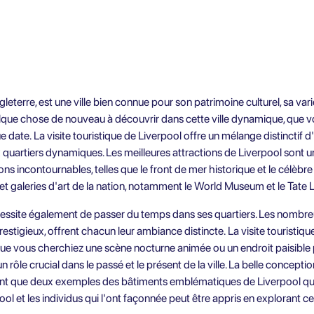
leterre, est une ville bien connue pour son patrimoine culturel, sa var
uelque chose de nouveau à découvrir dans cette ville dynamique, que v
ue date.
La visite touristique de Liverpool
offre un mélange distinctif d'
ux quartiers dynamiques. Les meilleures attractions de Liverpool sont
s incontournables, telles que le front de mer historique et le célèbre 
et galeries d'art de la nation, notamment le World Museum et le Tate 
essite également de passer du temps dans ses quartiers. Les nombreux 
restigieux, offrent chacun leur ambiance distincte. La visite touristiqu
e vous cherchiez une scène nocturne animée ou un endroit paisible po
rôle crucial dans le passé et le présent de la ville. La belle concepti
sont que deux exemples des bâtiments emblématiques de Liverpool qui 
pool et les individus qui l'ont façonnée peut être appris en explorant 