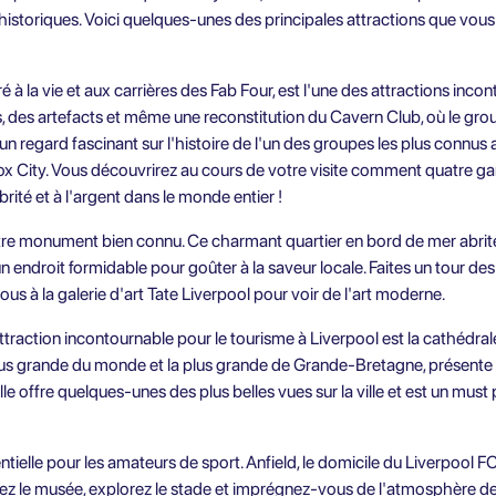
istoriques. Voici quelques-unes des principales attractions que vou
à la vie et aux carrières des Fab Four, est l'une des attractions inc
, des artefacts et même une reconstitution du Cavern Club, où le grou
fre un regard fascinant sur l'histoire de l'un des groupes les plus conn
ox City. Vous découvrirez au cours de votre visite comment quatre g
ébrité et à l'argent dans le monde entier !
utre monument bien connu. Ce charmant quartier en bord de mer abrit
un endroit formidable pour goûter à la saveur locale. Faites un tour d
us à la galerie d'art Tate Liverpool pour voir de l'art moderne.
raction incontournable pour le tourisme à Liverpool est la cathédral
lus grande du monde et la plus grande de Grande-Bretagne, présente 
lle offre quelques-unes des plus belles vues sur la ville et est un must
ntielle pour les amateurs de sport. Anfield, le domicile du Liverpool FC,
z le musée, explorez le stade et imprégnez-vous de l'atmosphère de l'