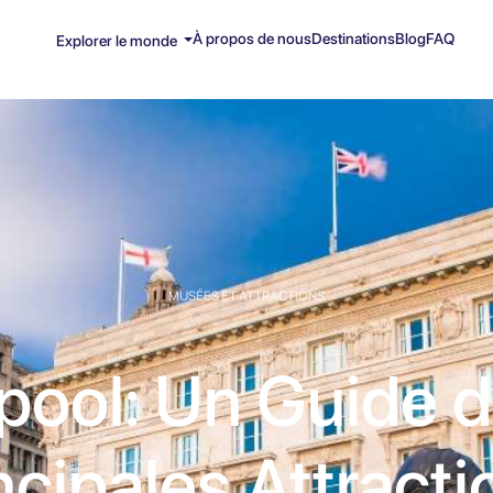
À propos de nous
Destinations
Blog
FAQ
Explorer le monde
MUSÉES ET ATTRACTIONS
pool: Un Guide 
ncipales Attracti