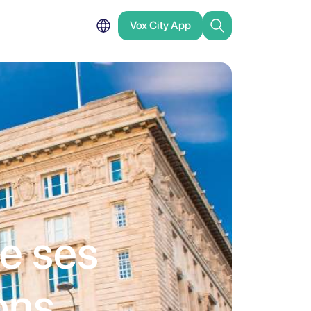
Vox City App
de ses
ons,