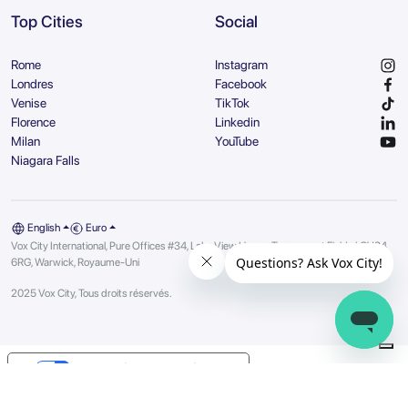
Top Cities
Social
Rome
Instagram
Londres
Facebook
Venise
TikTok
Florence
Linkedin
Milan
YouTube
Niagara Falls
English
Euro
Vox City International, Pure Offices #34, Lake View House, Tournament Fields | CV34
6RG, Warwick, Royaume-Uni
2025 Vox City, Tous droits réservés.
Your Privacy Choices
Notice at collection