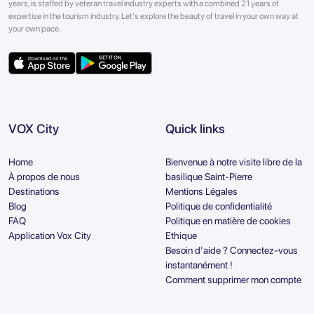
years, is staffed by veteran travel industry experts with a combined 21 years of
expertise in the tourism industry. Let's explore the beauty of travel in your own way at
your own pace.
VOX City
Quick links
Home
Bienvenue à notre visite libre de la
À propos de nous
basilique Saint-Pierre
Destinations
Mentions Légales
Blog
Politique de confidentialité
FAQ
Politique en matière de cookies
Application Vox City
Ethique
Besoin d'aide ? Connectez-vous
instantanément !
Comment supprimer mon compte