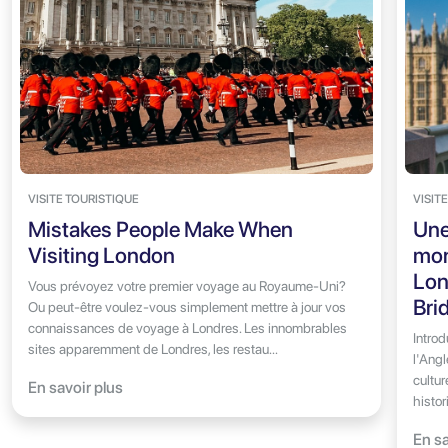
VISITE TOURISTIQUE
VISITE
Mistakes People Make When
Une
Visiting London
mon
Lon
Vous prévoyez votre premier voyage au Royaume-Uni?
Bri
Ou peut-être voulez-vous simplement mettre à jour vos
connaissances de voyage à Londres. Les innombrables
Introd
sites apparemment de Londres, les restau...
l'Angl
cultur
En savoir plus
histo
En sa