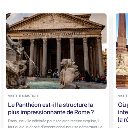
VISITE TOURISTIQUE
VISIT
Le Panthéon est-il la structure la
Où 
plus impressionnante de Rome ?
int
la 
Dans une ville célébrée pour son architecture exquise, il
faut quelque chose d'exceptionnel pour se démarquer. Le