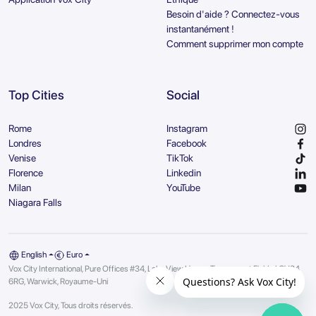
Besoin d'aide ? Connectez-vous
instantanément !
Comment supprimer mon compte
Top Cities
Social
Rome
Instagram
Londres
Facebook
Venise
TikTok
Florence
Linkedin
Milan
YouTube
Niagara Falls
English
Euro
Vox City International, Pure Offices #34, Lake View House, Tournament Fields | CV34
6RG, Warwick, Royaume-Uni
2025 Vox City, Tous droits réservés.