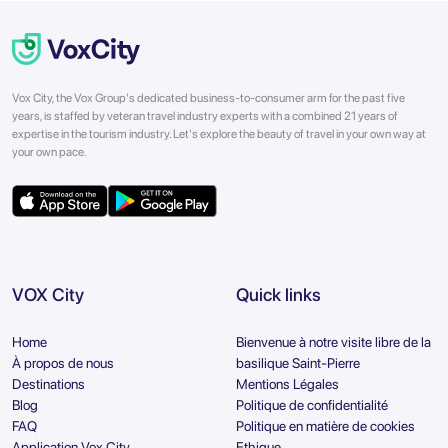
Vox City, the Vox Group's dedicated business-to-consumer arm for the past five
years, is staffed by veteran travel industry experts with a combined 21 years of
expertise in the tourism industry. Let's explore the beauty of travel in your own way at
your own pace.
VOX City
Quick links
Home
Bienvenue à notre visite libre de la
À propos de nous
basilique Saint-Pierre
Destinations
Mentions Légales
Blog
Politique de confidentialité
FAQ
Politique en matière de cookies
Application Vox City
Ethique