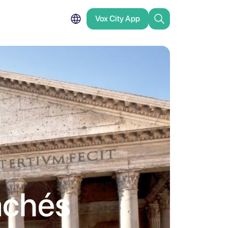
Vox City App
achés