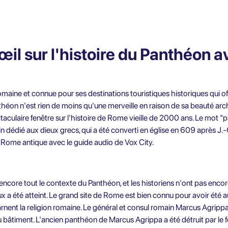
il sur l'histoire du Panthéon av
omaine et connue pour ses destinations touristiques historiques qui off
héon n'est rien de moins qu'une merveille en raison de sa beauté arch
taculaire fenêtre sur l'histoire de Rome vieille de 2000 ans. Le mot "pa
in dédié aux dieux grecs, qui a été converti en église en 609 après J
la Rome antique avec le guide audio de Vox City.
re tout le contexte du Panthéon, et les historiens n'ont pas encore dé
x a été atteint. Le grand site de Rome est bien connu pour avoir été 
rnent la religion romaine. Le général et consul romain Marcus Agrippa
du bâtiment. L'ancien panthéon de Marcus Agrippa a été détruit par le f