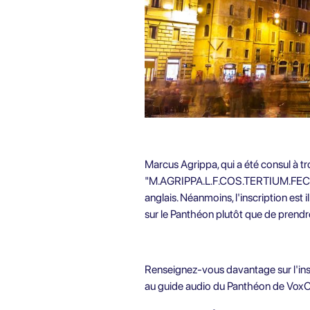
Marcus Agrippa, qui a été consul à troi
"M.AGRIPPA.L.F.COS.TERTIUM.FECIT." "M
anglais. Néanmoins, l'inscription est
sur le Panthéon plutôt que de prendre
Renseignez-vous davantage sur l'ins
au guide audio du Panthéon de VoxCi