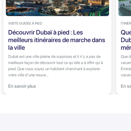
VISITE GUIDÉE À PIED
ITINÉ
Découvrir Dubaï à pied : Les
Que 
meilleurs itinéraires de marche dans
Dub
la ville
mém
Dubaï est une ville pleine de surprises et il n'y a pas de
Que de
meilleure façon de découvrir tout ce qu'elle a à offrir qu'à
vacan
pied. Que vous soyez un habitant cherchant à explorer
Émirat
votre ville d'une nouve...
vacan
En savoir plus
En sa