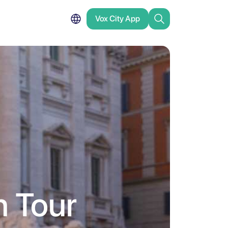
Vox City App
n Tour