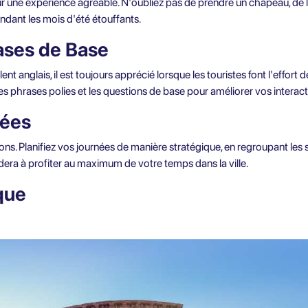
 une expérience agréable. N'oubliez pas de prendre un chapeau, de la
ndant les mois d'été étouffants.
ases de Base
anglais, il est toujours apprécié lorsque les touristes font l'effort d
es phrases polies et les questions de base pour améliorer vos interact
nées
ns. Planifiez vos journées de manière stratégique, en regroupant les s
era à profiter au maximum de votre temps dans la ville.
que