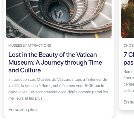
MUSÉES ET ATTRACTIONS
CHOSE
Lost in the Beauty of the Vatican
7 C
Museum: A Journey through Time
pas
and Culture
Rome 
époust
Introduction Les Musées du Vatican, situés à l'intérieur de
centre
la cité du Vatican à Rome, ont été créés vers 1506 par le
alléch
pape Jules II et sont souvent considérés comme parmi les
meilleurs et les plus...
En sa
En savoir plus