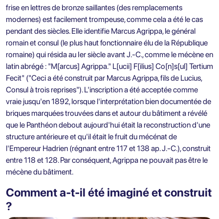
frise en lettres de bronze saillantes (des remplacements
modernes) est facilement trompeuse, comme cela a été le cas
pendant des siècles. Elle identifie Marcus Agrippa, le général
romain et consul (le plus haut fonctionnaire élu de la République
romaine) qui résida au Ier siècle avant J.-C., comme le mécène en
latin abrégé : "M[arcus] Agrippa." L[ucii] F[ilius] Co[n]s[ul] Tertium
Fecit" ("Ceci a été construit par Marcus Agrippa, fils de Lucius,
Consul à trois reprises"). L'inscription a été acceptée comme
vraie jusqu'en 1892, lorsque l'interprétation bien documentée de
briques marquées trouvées dans et autour du bâtiment a révélé
que le Panthéon debout aujourd'hui était la reconstruction d'une
structure antérieure et qu'il était le fruit du mécénat de
l'Empereur Hadrien (régnant entre 117 et 138 ap. J.-C.), construit
entre 118 et 128. Par conséquent, Agrippa ne pouvait pas être le
mécène du bâtiment.
Comment a-t-il été imaginé et construit
?