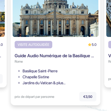
.0
5.0
VISITE AUTOGUIDÉE
tin - Visite audioguidée
Guide Audio Numérique de la Basilique Saint-Pierre
Rome
R
Basilique Saint-Pierre
Chapelle Sixtine
p
Jardins du Vatican & plus…
prix de départ par personne
€3,50