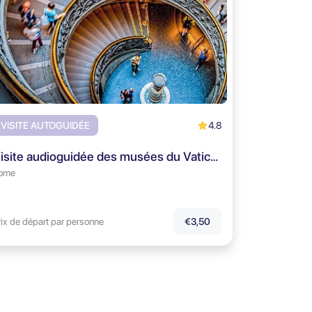
4.8
VISITE AUTOGUIDÉE
Visite audioguidée des musées du Vatican
ome
rix de départ par personne
€3,50