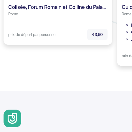
Colisée, Forum Romain et Colline du Palatin - Visite audioguidée
Rome
Rome
prix de départ par personne
€3,50
prix 