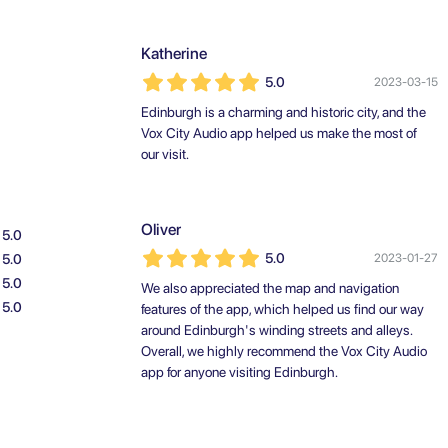
Katherine
5.0
2023-03-15
Edinburgh is a charming and historic city, and the
Vox City Audio app helped us make the most of
our visit.
Oliver
5.0
5.0
5.0
2023-01-27
5.0
We also appreciated the map and navigation
5.0
features of the app, which helped us find our way
around Edinburgh's winding streets and alleys.
Overall, we highly recommend the Vox City Audio
app for anyone visiting Edinburgh.