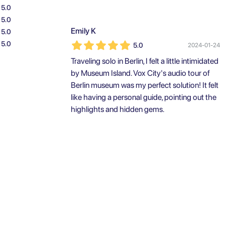
5.0
5.0
Emily K
5.0
5.0
5.0
2024-01-24
Traveling solo in Berlin, I felt a little intimidated
by Museum Island. Vox City's audio tour of
Berlin museum was my perfect solution! It felt
like having a personal guide, pointing out the
highlights and hidden gems.