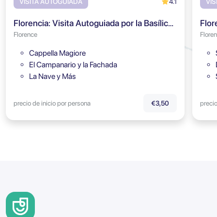
4.1
VISITA AUTOGUIADA
VIS
Florencia: Visita Autoguiada por la Basílica de Santa Croce
Florence
Flore
Cappella Magiore
El Campanario y la Fachada
La Nave y Más
precio de inicio por persona
precio
€3,50