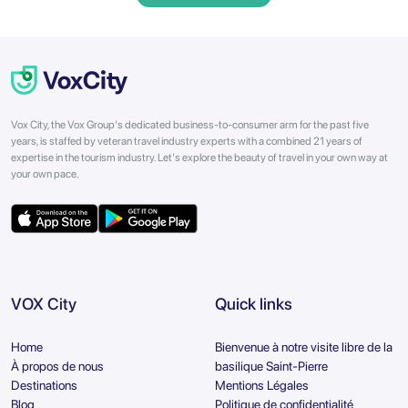
Vox City, the Vox Group's dedicated business-to-consumer arm for the past five
years, is staffed by veteran travel industry experts with a combined 21 years of
expertise in the tourism industry. Let's explore the beauty of travel in your own way at
your own pace.
VOX City
Quick links
Home
Bienvenue à notre visite libre de la
À propos de nous
basilique Saint-Pierre
Destinations
Mentions Légales
Blog
Politique de confidentialité