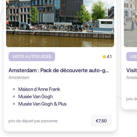
4.1
VISITE AUTOGUIDÉE
VIS
Amsterdam : Pack de découverte auto-guidé
Visi
Amsterdam
Amst
Maison d'Anne Frank
Musée Van Gogh
prix 
Musée Van Gogh & Plus
prix de départ par personne
€7,50